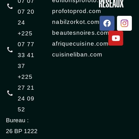
editionsprofoto.com
RÉSEAUX
07 07
profotoprod.com
07 20
F
Y
nabilzorkot.com
24
a
o
beautesnoires.com
c
u
+225
e
t
afriquecuisine.com
07 77
b
u
cuisineliban.com
33 41
o
b
o
e
37
k
+225
27 21
24 09
52
Bureau :
26 BP 1222