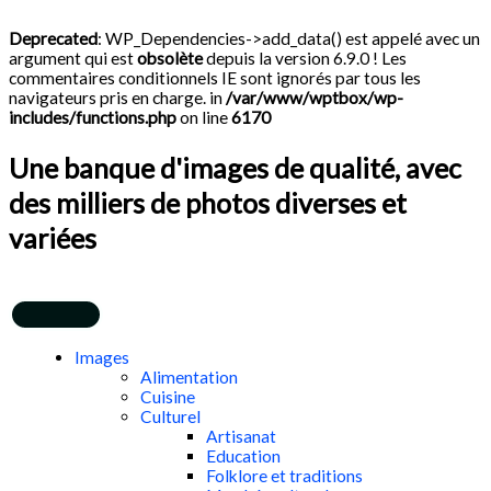
Aller
Search
au
...
Deprecated
: WP_Dependencies->add_data() est appelé avec un
contenu
argument qui est
obsolète
depuis la version 6.9.0 ! Les
commentaires conditionnels IE sont ignorés par tous les
navigateurs pris en charge. in
/var/www/wptbox/wp-
includes/functions.php
on line
6170
Une banque d'images de qualité, avec
des milliers de photos diverses et
variées
Images
Alimentation
Cuisine
Culturel
Artisanat
Education
Folklore et traditions