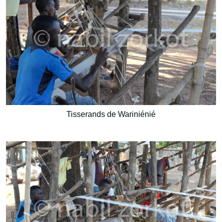
Tisserands de Wariniénié