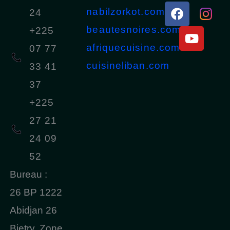
F
Y
nabilzorkot.com
24
a
o
beautesnoires.com
c
u
+225
e
t
afriquecuisine.com
07 77
b
u
cuisineliban.com
33 41
o
b
o
e
37
k
+225
27 21
24 09
52
Bureau :
26 BP 1222
Abidjan 26
Bietry, Zone