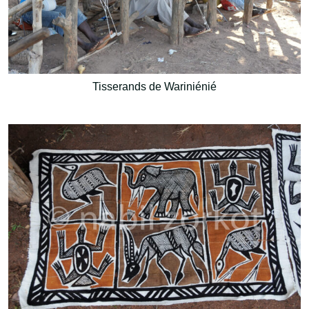
Tisserands de Wariniénié