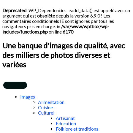
Aller
Search
au
...
Deprecated
: WP_Dependencies->add_data() est appelé avec un
contenu
argument qui est
obsolète
depuis la version 6.9.0 ! Les
commentaires conditionnels IE sont ignorés par tous les
navigateurs pris en charge. in
/var/www/wptbox/wp-
includes/functions.php
on line
6170
Une banque d'images de qualité, avec
des milliers de photos diverses et
variées
Images
Alimentation
Cuisine
Culturel
Artisanat
Education
Folklore et traditions