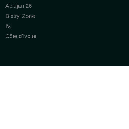
Abidjan 26
Bietry, Zone
IV,
Côte d’Ivoire