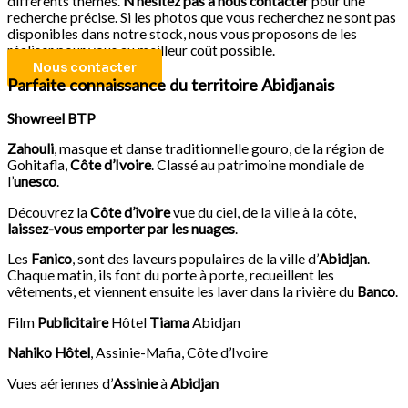
différents thèmes.
N’hésitez pas à nous contacter
pour une
recherche précise. Si les photos que vous recherchez ne sont pas
disponibles dans notre stock, nous vous proposons de les
réaliser pour vous au meilleur coût possible.
Nous contacter
Parfaite connaissance du territoire Abidjanais
Showreel BTP
Zahouli
, masque et danse traditionnelle gouro, de la région de
Gohitafla,
Côte d’Ivoire
. Classé au patrimoine mondiale de
l’
unesco
.
Découvrez la
Côte d’ivoire
vue du ciel, de la ville à la côte,
laissez-vous emporter par les nuages
.
Les
Fanico
, sont des laveurs populaires de la ville d’
Abidjan
.
Chaque matin, ils font du porte à porte, recueillent les
vêtements, et viennent ensuite les laver dans la rivière du
Banco
.
Film
Publicitaire
Hôtel
Tiama
Abidjan
Nahiko Hôtel
, Assinie-Mafia, Côte d’Ivoire
Vues aériennes d’
Assinie
à
Abidjan